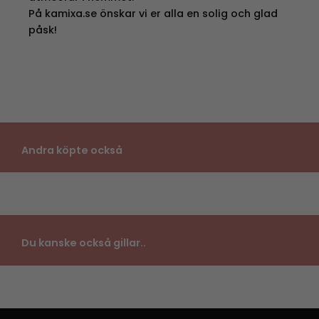
På kamixa.se önskar vi er alla en solig och glad
påsk!
Andra köpte också
Du kanske också gillar..