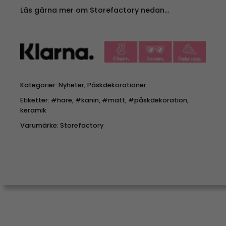
Läs gärna mer om Storefactory nedan…
Kategorier:
Nyheter
,
Påskdekorationer
Etiketter:
#hare
,
#kanin
,
#matt
,
#påskdekoration
,
keramik
Varumärke:
Storefactory