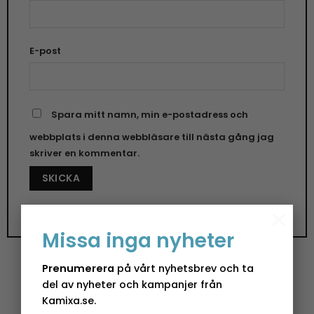
E-post
Spara mitt namn, min e-postadress och
webbplats i denna webbläsare till nästa gång jag
skriver en kommentar.
×
Missa inga nyheter
Prenumerera
på vårt nyhetsbrev och ta
del av nyheter och kampanjer från
Påskdekoration Signe – 4 x 5 x 8 cm
Kamixa.se.