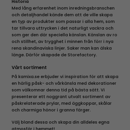
Historia
Med lång erfarenhet inom inredningsbranschen
och detaljhandel kände dem att de ville skapa
en typ av produkter som passar i alla hem, som
tar tillvara uttrycken i det naturligt vackra och
som ger den där speciella känslan. Känslan av ro
och stillhet, av trygghet i minnen från förr i nya
rena skandinaviska linjer. Saker man kan älska
länge. Därför skapade de Storefactory.
Vårt sortiment
På kamixa.se erbjuder vi inspiration för att skapa
en härlig påsk- och vårkänsla med dekorationer
som välkomnar denna tid på bästa sätt. Vi
presenterar ett noggrant utvalt sortiment av
påskrelaterade prylar, med äggkoppar, skålar
och charmiga hönor i granna färger.
Välj bland dessa och skapa din alldeles egna
atmosfär i hemmet!