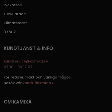
Lyckotroll
CowParade
Klimatsmart
3 för 2
KUNDTJÄNST & INFO
kundservice@kamixa.se
0700 - 90 17 07
För returer, frakt och vanliga frågor.
Besök vår
kundtjänstsida »
OM KAMIXA