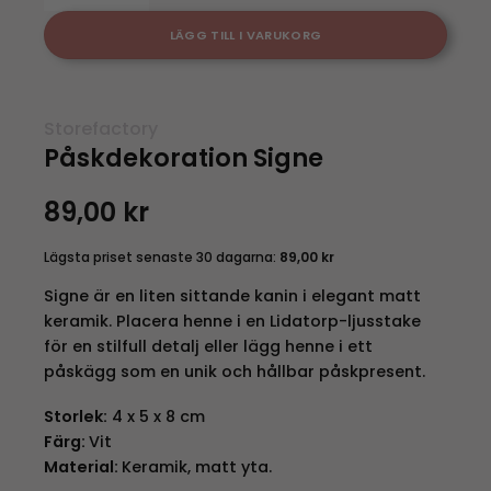
LÄGG TILL I VARUKORG
Storefactory
Påskdekoration Signe
89,00
kr
Lägsta priset senaste 30 dagarna:
89,00
kr
Signe är en liten sittande kanin i elegant matt
keramik. Placera henne i en Lidatorp-ljusstake
för en stilfull detalj eller lägg henne i ett
påskägg som en unik och hållbar påskpresent.
Storlek:
4 x 5 x 8 cm
Färg:
Vit
Material:
Keramik, matt yta.