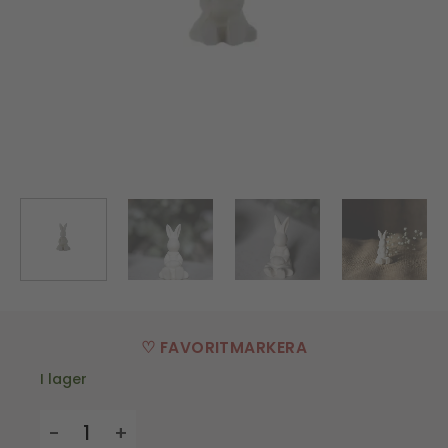
♡ FAVORITMARKERA
I lager
Påskdekoration Signe mängd